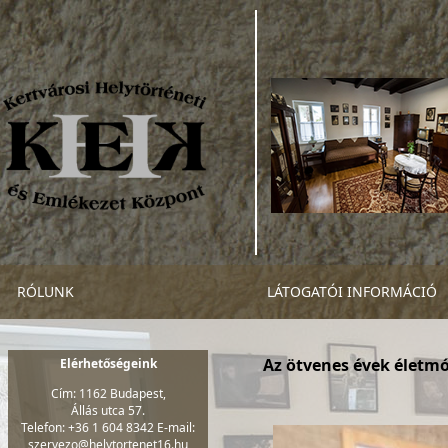
RÓLUNK
LÁTOGATÓI INFORMÁCIÓ
Az ötvenes évek életmód
Elérhetőségeink
Cím: 1162 Budapest,
Állás utca 57.
Telefon: +36 1 604 8342 E-mail:
szervezo@helytortenet16.hu