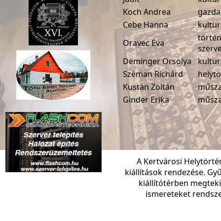
Koch Andrea
gazda
Cebe Hanna
kultur
történ
Oravec Éva
szerv
Deminger Orsolya
kultur
Széman Richárd
helyt
Kustán Zoltán
műsza
Ginder Erika
műsza
A Kertvárosi Helytört
kiállítások rendezése. G
kiállítótérben megteki
ismereteket rendsze