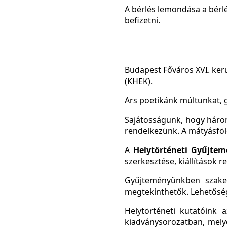
A bérlés lemondása a bérlé
befizetni.
Budapest Főváros XVI. ker
(KHEK).
Ars poetikánk múltunkat, g
Sajátosságunk, hogy háro
rendelkezünk. A mátyásfö
A
Helytörténeti Gyűjte
szerkesztése, kiállítások r
Gyűjteményünkben szakem
megtekinthetők. Lehetőség 
Helytörténeti kutatóink 
kiadványsorozatban, melyek