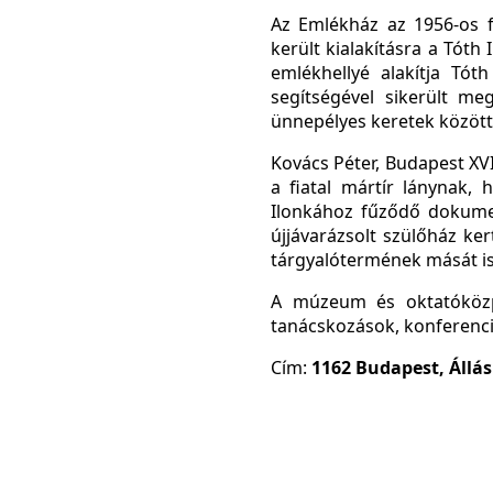
Az Emlékház az 1956-os f
került kialakításra a Tóth
emlékhellyé alakítja Tót
segítségével sikerült me
ünnepélyes keretek között
Kovács Péter, Budapest XVI
a fiatal mártír lánynak,
Ilonkához fűződő dokument
újjávarázsolt szülőház ke
tárgyalótermének mását is,
A múzeum és oktatóközp
tanácskozások, konferenciá
Cím:
1162 Budapest, Állás