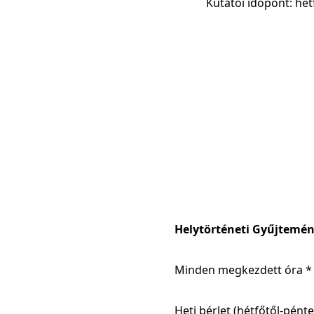
Kutatói időpont: hét
Helytörténeti Gyűjtemény
Minden megkezdett óra *
Heti bérlet (hétfőtől-pénte