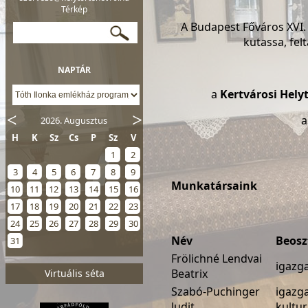
Térkép
A Budapest Főváros XVI. 
kutassa, fel
NAPTÁR
a
Kertvárosi Hely
2026. Augusztus
H
K
Sz
Cs
P
Sz
V
1
2
3
4
5
6
7
8
9
Munkatársaink
10
11
12
13
14
15
16
17
18
19
20
21
22
23
24
25
26
27
28
29
30
Név
Beosz
31
Frölichné Lendvai
igazg
Beatrix
Virtuális séta
Szabó-Puchinger
igazga
Judit
kultur