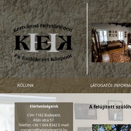
RÓLUNK
LÁTOGATÓI INFORM
A felújított szülő
Elérhetőségeink
Cím: 1162 Budapest,
Állás utca 57.
Telefon: +36 1 604 8342 E-mail:
szervezo@helytortenet16.hu