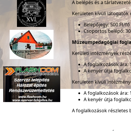
A belépés és a tárlatvezet
Kerületen kívüli látogatók 
Belépőjegy: 500 Ft/fő
Csoportos belépő: 300
Múzeumpedagógiai fogla
Kerületi intézmények részé
A foglalkozások ára: 
A kenyér útja foglalk
Kerületen kívüli intézmény
A foglalkozások ára: 
A kenyér útja foglalk
A foglalkozások részlete