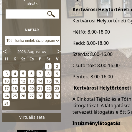
Térkép
Kertvárosi Helytörténeti
Kertvárosi Helytörténeti 
NAPTÁR
Hétfő: 8.00-18.00
Kedd: 8.00-18.00
2026. Augusztus
Szerda: 8.00-16.00
H
K
Sz
Cs
P
Sz
V
Csütörtök: 8.00-16.00
1
2
3
4
5
6
7
8
9
Péntek: 8.00-16.00
10
11
12
13
14
15
16
Kertvárosi Helytörténet
17
18
19
20
21
22
23
24
25
26
27
28
29
30
A Cinkotai Tájház és a Tót
31
látogatókat. A látogatásra
tervezett látogatás előtt 
Virtuális séta
Intézménylátogatás