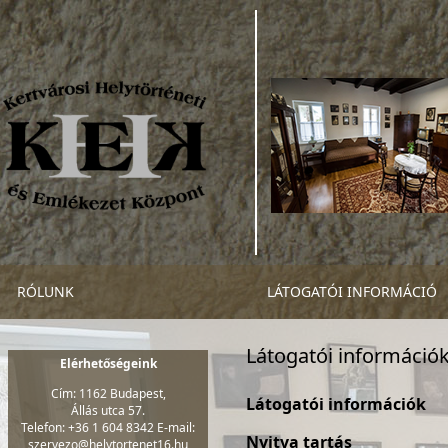
RÓLUNK
LÁTOGATÓI INFORMÁCIÓ
Látogatói információ
Elérhetőségeink
Cím: 1162 Budapest,
Látogatói információk
Állás utca 57.
Telefon: +36 1 604 8342 E-mail:
Nyitva tartás
szervezo@helytortenet16.hu