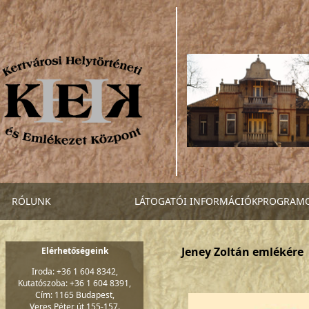
RÓLUNK
LÁTOGATÓI INFORMÁCIÓK
PROGRAM
Jeney Zoltán emlékére
Elérhetőségeink
Iroda: +36 1 604 8342,
Kutatószoba: +36 1 604 8391,
Cím: 1165 Budapest,
Veres Péter út 155-157.