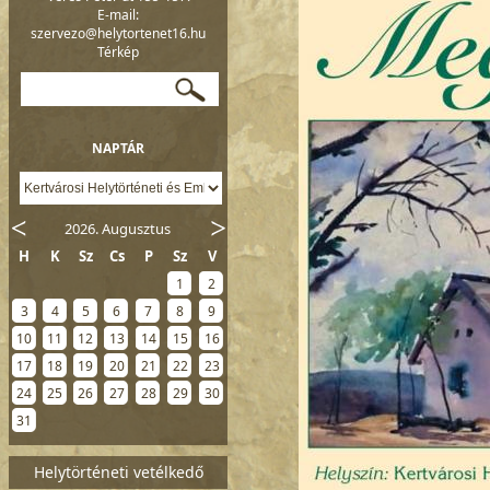
E-mail:
szervezo@helytortenet16.hu
Térkép
NAPTÁR
2026. Augusztus
H
K
Sz
Cs
P
Sz
V
1
2
3
4
5
6
7
8
9
10
11
12
13
14
15
16
17
18
19
20
21
22
23
24
25
26
27
28
29
30
31
Helytörténeti vetélkedő