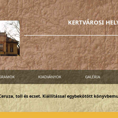
KERTVÁROSI HEL
GRAMOK
KIADVÁNYOK
GALÉRIA
eruza, toll és ecset. Kiállítással egybekötött könyvbem