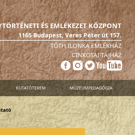
YTÖRTÉNETI ÉS EMLÉKEZET KÖZPONT
1165 Budapest, Veres Péter út 157.
TÓTH ILONKA EMLÉKHÁZ
CINKOTAI TÁJHÁZ
KUTATÓTEREM
MÚZEUMPEDAGÓGIA
utató