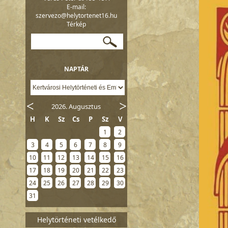
E-mail:
szervezo@helytortenet16.hu
Térkép
NAPTÁR
2026. Augusztus
H
K
Sz
Cs
P
Sz
V
1
2
3
4
5
6
7
8
9
10
11
12
13
14
15
16
17
18
19
20
21
22
23
24
25
26
27
28
29
30
31
Helytörténeti vetélkedő