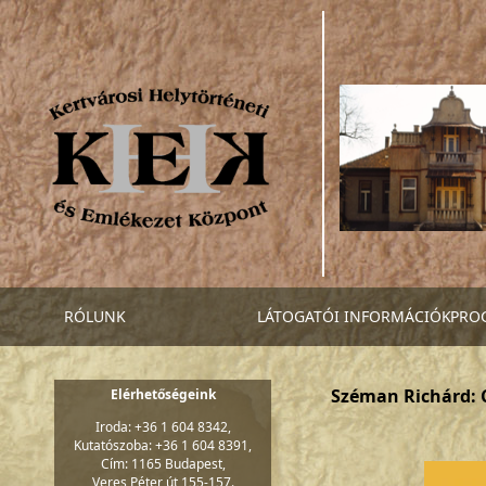
RÓLUNK
LÁTOGATÓI INFORMÁCIÓK
PRO
Széman Richárd: C
Elérhetőségeink
Iroda: +36 1 604 8342,
Kutatószoba: +36 1 604 8391,
Cím: 1165 Budapest,
Veres Péter út 155-157.