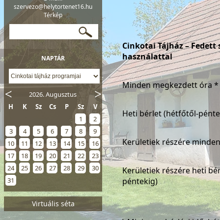
szervezo@helytortenet16.hu
Térkép
Cinkotai Tájház – Fedett
használattal
NAPTÁR
Minden megkezdett óra *
2026. Augusztus
H
K
Sz
Cs
P
Sz
V
Heti bérlet (hétfőtől-pénte
1
2
3
4
5
6
7
8
9
Kerületiek részére minde
10
11
12
13
14
15
16
17
18
19
20
21
22
23
24
25
26
27
28
29
30
Kerületiek részére heti bér
31
péntekig)
Virtuális séta