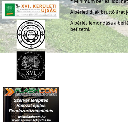
* Minimum bérlési idő: h
A bérleti díjak bruttó árat
A bérlés lemondása a bérlé
befizetni.