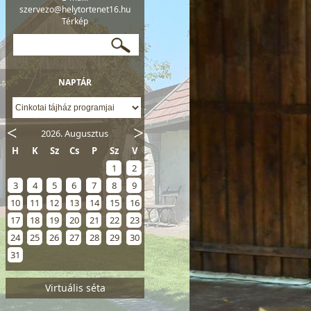
szervezo@helytortenet16.hu
Térkép
NAPTÁR
2026. Augusztus
H
K
Sz
Cs
P
Sz
V
1
2
3
4
5
6
7
8
9
10
11
12
13
14
15
16
17
18
19
20
21
22
23
24
25
26
27
28
29
30
31
Virtuális séta