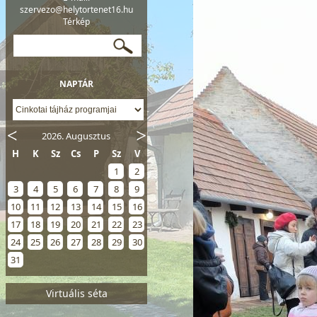
szervezo@helytortenet16.hu
Térkép
NAPTÁR
2026. Augusztus
H
K
Sz
Cs
P
Sz
V
1
2
3
4
5
6
7
8
9
10
11
12
13
14
15
16
17
18
19
20
21
22
23
24
25
26
27
28
29
30
31
Virtuális séta